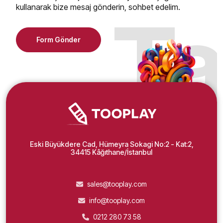
kullanarak bize mesaj gönderin, sohbet edelim.
Ta
Form Gönder
Eski Büyükdere Cad, Hümeyra Sokagi No:2 - Kat:2,
34415 Kâğıthane/İstanbul
sales@tooplay.com
info@tooplay.com
0212 280 73 58